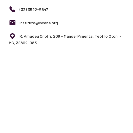
(33) 3522-5847
instituto@incena.org
R. Amadeu Onofri, 206 - Manoel Pimenta, Teófilo Otoni -
MG, 39802-083