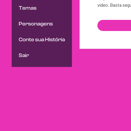
vídeo. Basta segu
Temas
Personagens
Conte sua História
Sair