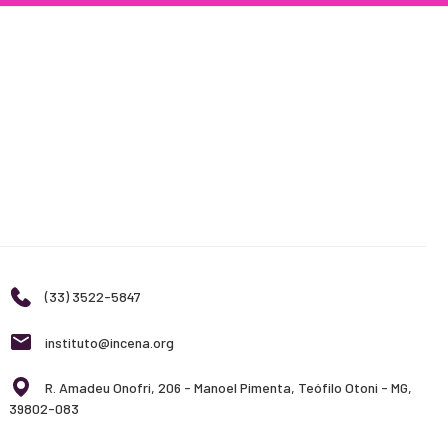
(33) 3522-5847
instituto@incena.org
R. Amadeu Onofri, 206 - Manoel Pimenta, Teófilo Otoni - MG,
39802-083