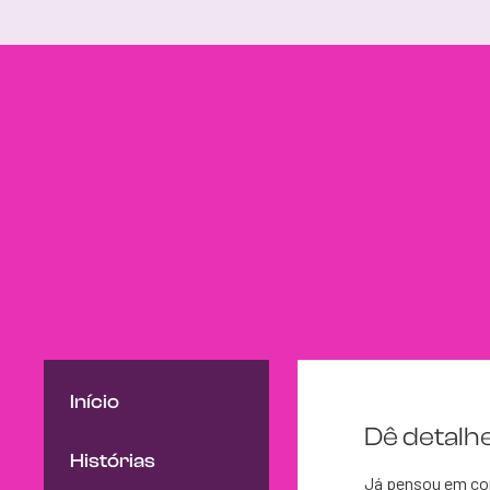
Início
Dê detalhe
Histórias
Já pensou em cont