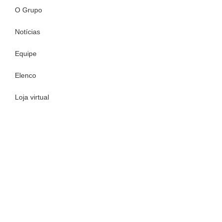
O Grupo
Notícias
Equipe
Elenco
Loja virtual
Contato
Apoie o In-Cena
Núcleo de Memória
Transparência