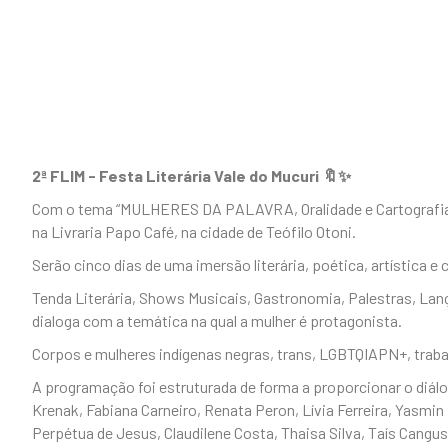
2ª FLIM - Festa Literária Vale do Mucuri 🔖✨
Com o tema “MULHERES DA PALAVRA, Oralidade e Cartografias Li
na Livraria Papo Café, na cidade de Teófilo Otoni.
Serão cinco dias de uma imersão literária, poética, artística e 
Tenda Literária, Shows Musicais, Gastronomia, Palestras, La
dialoga com a temática na qual a mulher é protagonista.
Corpos e mulheres indígenas negras, trans, LGBTQIAPN+, trabal
A programação foi estruturada de forma a proporcionar o diálogo
Krenak, Fabiana Carneiro, Renata Peron, Lívia Ferreira, Yasmin
Perpétua de Jesus, Claudilene Costa, Thaisa Silva, Taís Cangus