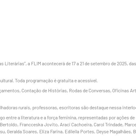
terárias”, a FLIM acontecerá de 17 a 21 de setembro de 2025, das 8
cultural. Toda programação é gratuita e acessível.
nçamentos, Contação de Histórias, Rodas de Conversas, Oficinas Ar
hadoras rurais, professoras, escritoras são destaque nessa interlo
 entre a literatura e a força feminina, representadas por ações de 
 Bertoldo, Francceska Jovito, Araci Cachoeira, Carol Trindade, Marc
su, Geralda Soares, Eliza Farina, Edileila Portes, Deyse Magalhães,