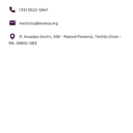
(33) 3522-5847
instituto@incena.org
R. Amadeu Onofri, 206 - Manoel Pimenta, Teófilo Otoni -
MG, 39802-083