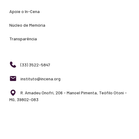
Apoie o In-Cena
Núcleo de Memória
Transparência
(33) 3522-5847
instituto@incena.org
R. Amadeu Onofri, 206 - Manoel Pimenta, Teófilo Otoni -
MG, 39802-083