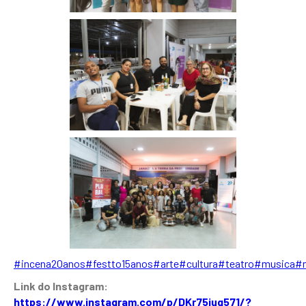
#incena20anos
#festto15anos
#arte
#cultura
#teatro
#musica
#m
Link do Instagram:
https://www.instagram.com/p/DKr75iug571/?