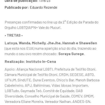
Data de publicação:
17/8/23
Publicado por:
Eduardo Rezende
Presenças confirmadas no line up da 2° Edição da Parada do
Orgulho LGBTQIAPN+ Vale do Mucuri.
• TRETAS •
Latoya, Wanda, Michelly, JheJhe, Hannah e Shawellen
(que está nos EUA) numa aparição a luz do dia, trazendo ao
mundo o seu ovo recém chocado:
Soraya Surege
.
Realização: Instituto In-Cena
Apoio: Aliança Nacional LGBTI, Prefeitura de Teófilo Otoni,
Câmara Municipal de Teófilo Otoni, CRDH, SEDESE, ABTO,
UFVJM, SindUTE, Duna Eventos, Chico's Bar, Manoh Barbosa
Cabeleireiro, APJ, Bahiminas, Vidas Idosas Importam,
LGBTudo, Gaymada Teó, Comitê de Equidade, OAB
Diversidade, Conselho Municipal de Saúde, COMEV, GMOM,
Vereadora Eliane Moreira, Vereador Nathan, ANDES-SN,