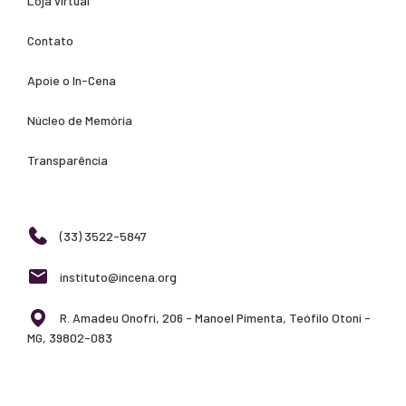
Loja virtual
Contato
Apoie o In-Cena
Núcleo de Memória
Transparência
(33) 3522-5847
instituto@incena.org
R. Amadeu Onofri, 206 - Manoel Pimenta, Teófilo Otoni -
MG, 39802-083