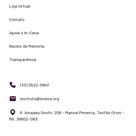
Loja virtual
Contato
Apoie o In-Cena
Núcleo de Memória
Transparência
(33) 3522-5847
instituto@incena.org
R. Amadeu Onofri, 206 - Manoel Pimenta, Teófilo Otoni -
MG, 39802-083