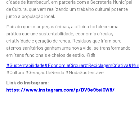
cidade de Itambacuri, em parceria com a Secretaria Municipal
de Cultura, que vem realizando um trabalho cultural potente
junto à população local.
Mais do que criar peças únicas, a oficina fortalece uma
prática que une sustentabilidade, economia circular,
criatividade e geração de renda. Resíduos que iriam para
aterros sanitários ganham uma nova vida, se transformando
em itens funcionais e cheios de estilo. ♻️👜
#Sustentabilidade
#EconomiaCircular
#ReciclagemCriativa
#Mul
#Cultura #GeraçãoDeRenda #ModaSustentável
Link do Instagram:
https://www.instagram.com/p/DV9e9teiQW8/