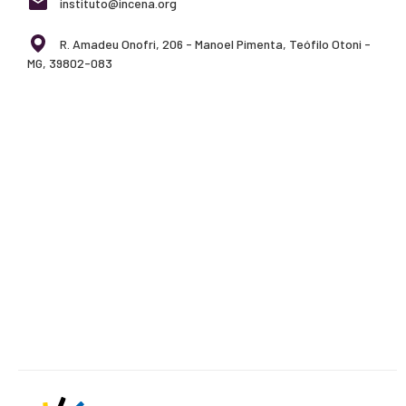
instituto@incena.org
R. Amadeu Onofri, 206 - Manoel Pimenta, Teófilo Otoni -
MG, 39802-083