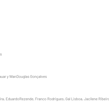
es
 Lauar y WanDouglas Gonçalves
ira, EduardoRezende, Franco Rodrigues, Gal Lisboa, Jacilene Ribeir