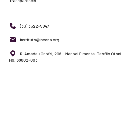
Transparência
(33) 3522-5847
instituto@incena.org
R. Amadeu Onofri, 206 - Manoel Pimenta, Teófilo Otoni -
MG, 39802-083