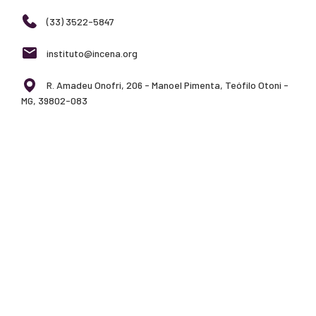
(33) 3522-5847
instituto@incena.org
R. Amadeu Onofri, 206 - Manoel Pimenta, Teófilo Otoni -
MG, 39802-083