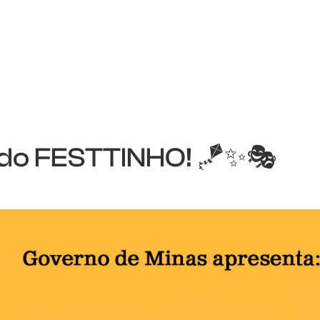
o do FESTTINHO! 🪁✨🎭